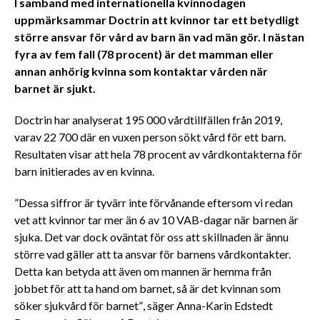
I samband med internationella kvinnodagen
uppmärksammar Doctrin att kvinnor tar ett betydligt
större ansvar för vård av barn än vad män gör. I nästan
fyra av fem fall (78 procent) är det mamman eller
annan anhörig kvinna som kontaktar vården när
barnet är sjukt.
Doctrin har analyserat 195 000 vårdtillfällen från 2019,
varav 22 700 där en vuxen person sökt vård för ett barn.
Resultaten visar att hela 78 procent av vårdkontakterna för
barn initierades av en kvinna.
”Dessa siffror är tyvärr inte förvånande eftersom vi redan
vet att kvinnor tar mer än 6 av 10 VAB-dagar när barnen är
sjuka. Det var dock oväntat för oss att skillnaden är ännu
större vad gäller att ta ansvar för barnens vårdkontakter.
Detta kan betyda att även om mannen är hemma från
jobbet för att ta hand om barnet, så är det kvinnan som
söker sjukvård för barnet”, säger Anna-Karin Edstedt