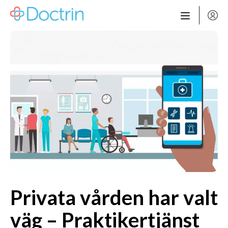
Hoppa till innehåll
Privata vården har valt
väg – Praktikertjänst