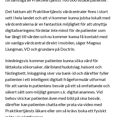
till samtliga av Praktikertjänsts 760 000 listade patienter.
Det faktum att Praktikertjänsts vårdcentraler finns i stort
sett i hela landet och att vi kommer kunna jobba lokalt med
vårdcentralerna är en fantastisk möjlighet för att utnyttja
digitaliseringens fördelar inte minst för de patienter som
har långt till vården och nu kommer kunna få kontakt med
sin vanliga vårdcentral direkt i mobilen, säger Magnus
Liungman, VD och grundare på Doctrin.
Inledningsvis kommer patienten kunna söka vård för
lättakuta sökorsaker, däribland hudutslag, halsont och
fästingbett. Inloggning sker via bank-id och därefter fyller
patienten i ett intelligent digitalt frågeformulär utformat
för att samla in patientens besvär på ett så omfattande och
säkert sätt som möjligt genom s.k. digital anamnes. Vid
behov skickar patienten även med bild på sina besvär,
därefter kan patienten chatta eller prata via video med
Praktikertjänsts läkare eller om så krävs boka ett fysiskt